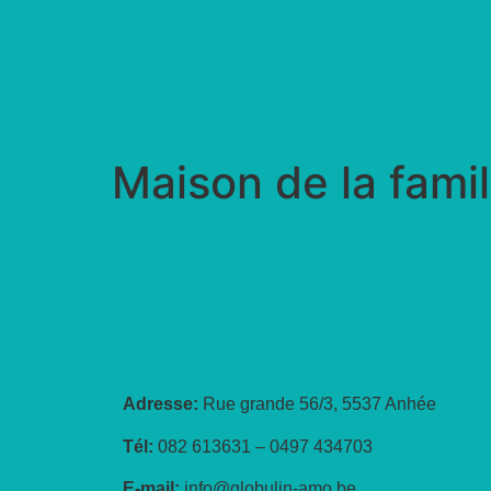
Maison de la fami
Adresse:
Rue grande 56/3, 5537 Anhée
Tél:
082 613631 – 0497 434703
E-mail:
info@globulin-amo.be