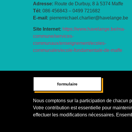
Adresse:
Route de Durbuy, 8 à 5374 Maffe
Tél:
086 456843 – 0499 721682
E-mail:
pierremichael.charlier@havelange.be
Site Internet:
https://www.havelange.be/ma-
commune/services-
communaux/enseignement/ecoles-
communales/ecole-fondamentale-de-maffe
formulaire
Nous comptons sur la participation de chacun pou
Votre contribution est essentielle pour maintenir 
effectuer les modifications nécessaires. Ensemb